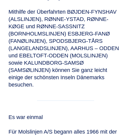
Mithilfe der Überfahrten BØJDEN-FYNSHAV
(ALSLINJEN), RØNNE-YSTAD, RØNNE-
KØGE und RØNNE-SASSNITZ
(BORNHOLMSLINJEN) ESBJERG-FANØ
(FANØLINJEN), SPODSBJERG-TÅRS
(LANGELANDSLINJEN), AARHUS – ODDEN
und EBELTOFT-ODDEN (MOLSLINJEN)
sowie KALUNDBORG-SAMSØ
(SAMSØLINJEN) können Sie ganz leicht
einige der schönsten Inseln Dänemarks
besuchen.
Es war einmal
Für Molslinjen A/S begann alles 1966 mit der